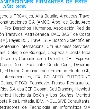
ANIZACIONES FIRMANTES DE ESTE
AÑO SON
gencia TRCViajes, Alta Batalla, Amadeus Travel
onstrucciones S.A (AMCO, Árbol de Seda, Arco
DH Pro Derechos Humanos, Asociación Red de
ón Transvida, AstraZeneca, BAC, BASF de Costa
.), Bayer, BCD Travel, BLP, Boston Scientific en
Centenario Internacional, Citi Business Services,
ant, Colegio de Biólogos, Coopecaja, Costa Rica
 Diseño y Comunicación, Deloitte, DHL Express
 Group, Doma Escalante, Donde Candi, Dynamic
lab, El Domo Comunicación, Emerson Electric CR,
s Internacionales, EX SQUARED OUTCODING
añas, FIFCO, Foundever, Franco Restaurante,
ica S.A. dba GEP, Globant, God Branding, Hewlett
arriott Hacienda Belén y Los Sueños Marriott
osta Rica Limitada, IBM, INCLUSIVE Consultants,
Integradores de Tecnología en Informática S.A