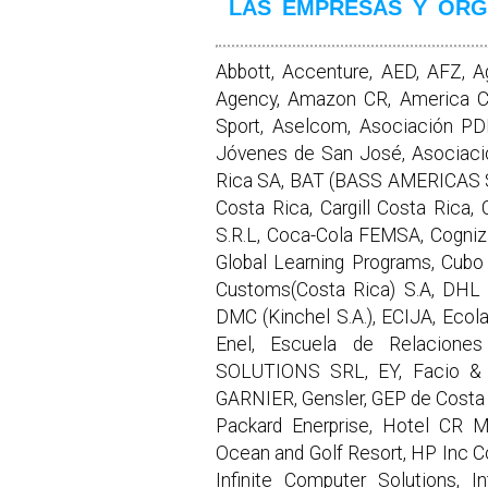
LAS EMPRESAS Y ORG
Abbott, Accenture, AED, AFZ, A
Agency, Amazon CR, America C
Sport, Aselcom, Asociación P
Jóvenes de San José, Asociaci
Rica SA, BAT (BASS AMERICAS S.A
Costa Rica, Cargill Costa Rica, 
S.R.L, Coca-Cola FEMSA, Cogniz
Global Learning Programs, Cubo
Customs(Costa Rica) S.A, DHL
DMC (Kinchel S.A.), ECIJA, Eco
Enel, Escuela de Relacione
SOLUTIONS SRL, EY, Facio & C
GARNIER, Gensler, GEP de Costa R
Packard Enerprise, Hotel CR M
Ocean and Golf Resort, HP Inc C
Infinite Computer Solutions, 