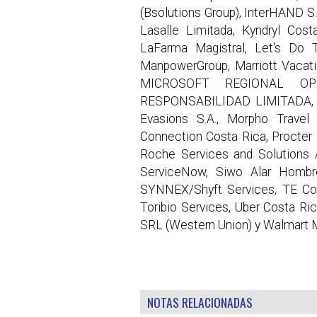
(Bsolutions Group), InterHAND S
Lasalle Limitada, Kyndryl Cos
LaFarma Magistral, Let's Do 
ManpowerGroup, Marriott Vacati
MICROSOFT REGIONAL O
RESPONSABILIDAD LIMITADA, Mi
Evasions S.A., Morpho Travel
Connection Costa Rica, Procter 
Roche Services and Solutions A
ServiceNow, Siwo Alar Hombre
SYNNEX/Shyft Services, TE Con
Toribio Services, Uber Costa R
SRL (Western Union) y Walmart 
NOTAS RELACIONADAS