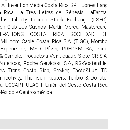
. A., Invention Media Costa Rica SRL, Jones Lang
ta Rica, La Tres Letras del Génesis, LaFarma,
This, Liberty, London Stock Exchange (LSEG),
on Club Los Sueños, Martín Morca, Mastercard,
PERATIONS COSTA RICA SOCIEDAD DE
llicom Cable Costa Rica S.A. (TIGO), Morpho
 Experience, MSD, Pfizer, PREDYM SA, Pride
& Gamble, Productora Veinticuatro Siete CR S.A,
mericas, Roche Servicios, S.A:, RS-Sostenible,
s Trans Costa Rica, Stryker, Tacto&Luz, TD
nectivity, Thomson Reuters, Toribio & Donato,
ica, UCCART, ULACIT, Unión del Oeste Costa Rica
México y Centroamérica.