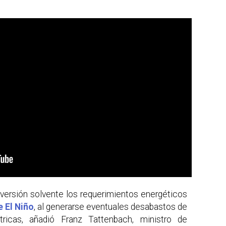
nversión solvente los requerimientos energéticos
 El Niño
, al generarse eventuales desabastos de
ctricas, añadió Franz Tattenbach, ministro de