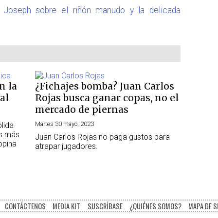
Joseph sobre el riñón manudo y la delicada
n la
¿Fichajes bomba? Juan Carlos
al
Rojas busca ganar copas, no el
mercado de piernas
Martes 30 mayo, 2023
lida
as más
Juan Carlos Rojas no paga gustos para
opina
atrapar jugadores.
CONTÁCTENOS
MEDIA KIT
SUSCRÍBASE
¿QUIÉNES SOMOS?
MAPA DE S