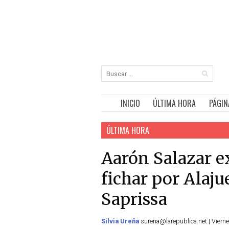
INICIO
ÚLTIMA HORA
PÁGIN
ÚLTIMA HORA
Aarón Salazar ex
fichar por Alaju
Saprissa
Silvia Ureña
surena@larepublica.net | Vierne