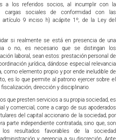
s a los referidos socios, al incumplir con la
s cargas sociales de conformidad con las
 artículo 9 inciso h) acápite 1º, de la Ley del
ucidar si realmente se está en presencia de una
cia o no, es necesario que se distingan los
ción laboral, sean estos: prestación personal de
bordinación jurídica, dándose especial relevancia
a, como elemento propio y por ende ineludible de
to, es lo que permite al patrono ejercer sobre el
iscalización, dirección y disciplinario.
ios que presten servicios a su propia sociedad, es
ial y comercial, corre a cargo de sus apoderados
tulares del capital accionario de la sociedad; por
era parte independiente contratada, sino que, son
 los resultados favorables de la sociedad
administración y gerencia a su discreción. Ante