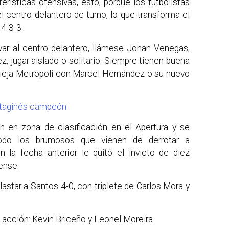
rísticas ofensivas, esto, porque los futbolistas
l centro delantero de turno, lo que transforma el
4-3-3.
var al centro delantero, llámese Johan Venegas,
, jugar aislado o solitario. Siempre tienen buena
 Vieja Metrópoli con Marcel Hernández o su nuevo
rtaginés campeón
n en zona de clasificación en el Apertura y se
todo los brumosos que vienen de derrotar a
 la fecha anterior le quitó el invicto de diez
ense.
plastar a Santos 4-0, con triplete de Carlos Mora y
acción: Kevin Briceño y Leonel Moreira.