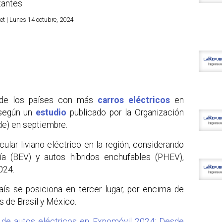
tantes
et | Lunes 14 octubre, 2024
e los países con más
carros eléctricos
en
 según un
estudio
publicado por la Organización
de) en septiembre.
cular liviano eléctrico en la región, considerando
ía (BEV) y autos híbridos enchufables (PHEV),
024.
país se posiciona en tercer lugar, por encima de
s de Brasil y México.
 de autos eléctricos en Expomóvil 2024: Desde