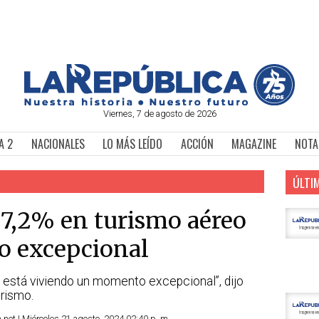
Viernes, 7 de agosto de 2026
A 2
NACIONALES
LO MÁS LEÍDO
ACCIÓN
MAGAZINE
NOTA
ÚLTI
 7,2% en turismo aéreo
o excepcional
se está viviendo un momento excepcional”, dijo
urismo.
net | Miércoles 21 agosto, 2024 02:40 p. m.