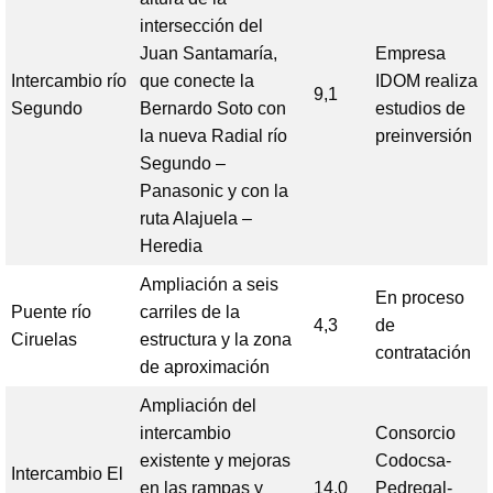
intersección del
Juan Santamaría,
Empresa
Intercambio río
que conecte la
IDOM realiza
9,1
Segundo
Bernardo Soto con
estudios de
la nueva Radial río
preinversión
Segundo –
Panasonic y con la
ruta Alajuela –
Heredia
Ampliación a seis
En proceso
Puente río
carriles de la
4,3
de
Ciruelas
estructura y la zona
contratación
de aproximación
Ampliación del
intercambio
Consorcio
existente y mejoras
Codocsa-
Intercambio El
en las rampas y
14,0
Pedregal-