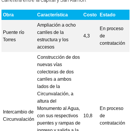
Obra
Característica
Costo
Estado
Ampliación a ocho
En proceso
Puente río
carriles de la
4,3
de
Torres
estructura y los
contratación
accesos
Construcción de dos
nuevas vías
colectoras de dos
carriles a ambos
lados de la
Circunvalación, a
altura del
Monumento al Agua,
En proceso
Intercambio de
con sus respectivos
10,8
de
Circunvalación
puentes y rampas de
contratación
ingreso y salida a la