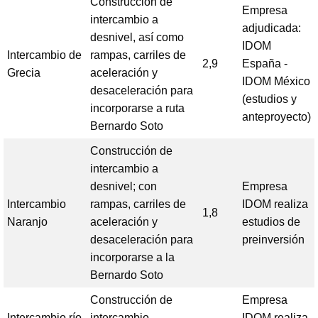
Construcción de
Empresa
intercambio a
adjudicada:
desnivel, así como
IDOM
Intercambio de
rampas, carriles de
2,9
España -
Grecia
aceleración y
IDOM México
desaceleración para
(estudios y
incorporarse a ruta
anteproyecto)
Bernardo Soto
Construcción de
intercambio a
desnivel; con
Empresa
Intercambio
rampas, carriles de
IDOM realiza
1,8
Naranjo
aceleración y
estudios de
desaceleración para
preinversión
incorporarse a la
Bernardo Soto
Construcción de
Empresa
Intercambio río
intercambio
IDOM realiza