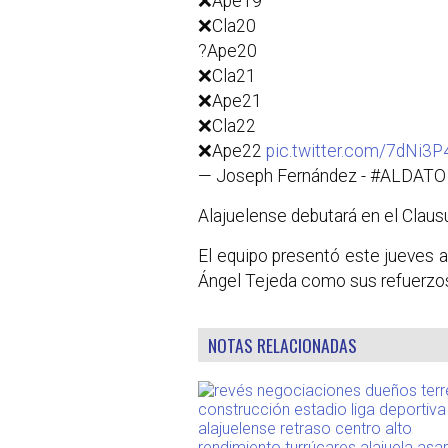
❌Ape19
❌Cla20
?Ape20
❌Cla21
❌Ape21
❌Cla22
❌Ape22
pic.twitter.com/7dNi3P
— Joseph Fernández - #ALDAT
Alajuelense debutará en el Clau
El equipo presentó este jueves a
Ángel Tejeda como sus refuerzos 
NOTAS RELACIONADAS