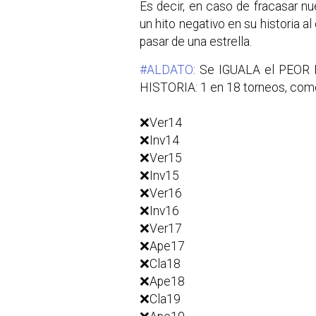
Es decir, en caso de fracasar n
un hito negativo en su historia 
pasar de una estrella.
#ALDATO
: Se IGUALA el PEOR 
HISTORIA: 1 en 18 torneos, com
❌Ver14
❌Inv14
❌Ver15
❌Inv15
❌Ver16
❌Inv16
❌Ver17
❌Ape17
❌Cla18
❌Ape18
❌Cla19