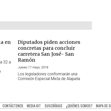
ia en
Diputados piden acciones
concretas para concluir
carretera San José- San
Ramón
ta 32 a
e
Jueves 17 mayo, 2018
e
Los legisladores conformarán una
Comisión Especial Mixta de Alajuela
CONTÁCTENOS
MEDIA KIT
SUSCRÍBASE
¿QUIÉNES SOMOS?
MAPA DE S