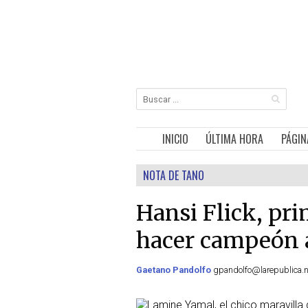
INICIO
ÚLTIMA HORA
PÁGIN
NOTA DE TANO
Hansi Flick, pr
hacer campeón 
Gaetano Pandolfo
gpandolfo@larepublica.n