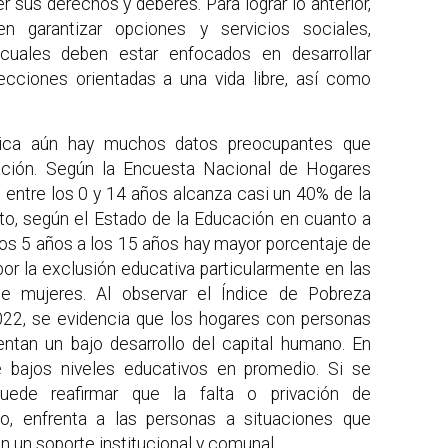
 sus derechos y deberes. Para lograr lo anterior,
 garantizar opciones y servicios sociales,
 cuales deben estar enfocados en desarrollar
cciones orientadas a una vida libre, así como
ica aún hay muchos datos preocupantes que
ación. Según la Encuesta Nacional de Hogares
 entre los 0 y 14 años alcanza casi un 40% de la
to, según el Estado de la Educación en cuanto a
los 5 años a los 15 años hay mayor porcentaje de
or la exclusión educativa particularmente en las
de mujeres. Al observar el Índice de Pobreza
022, se evidencia que los hogares con personas
entan un bajo desarrollo del capital humano. En
e bajos niveles educativos en promedio. Si se
uede reafirmar que la falta o privación de
to, enfrenta a las personas a situaciones que
n un soporte institucional y comunal.