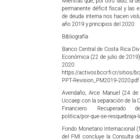
Mientras que, por otro lado, la 
permanente déficit fiscal y las 
de deuda interna nos hacen visl
año 2019 y principios del 2020.
Bibliografía
Banco Central de Costa Rica Di
Económica (22 de julio de 2019
2020. R
https://activos.bccr.fi.cr/sitio
PPT-Revision_PM2019-2020.pdf
Avendaño, Arce Manuel (24 de 
Uccaep con la separación de la 
Financiero. Recuperado de h
politica/por-que-se-resquebraja-
Fondo Monetario Internacional (1
del FMI concluye la Consulta d