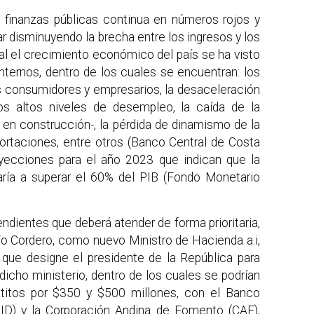
s finanzas públicas continua en números rojos y
r disminuyendo la brecha entre los ingresos y los
al el crecimiento económico del país se ha visto
nternos, dentro de los cuales se encuentran: los
os consumidores y empresarios, la desaceleración
 los altos niveles de desempleo, la caída de la
e en construcción-, la pérdida de dinamismo de la
rtaciones, entre otros (Banco Central de Costa
oyecciones para el año 2023 que indican que la
garía a superar el 60% del PIB (Fondo Monetario
ndientes que deberá atender de forma prioritaria,
lfo Cordero, como nuevo Ministro de Hacienda a.i,
 que designe el presidente de la República para
 dicho ministerio, dentro de los cuales se podrían
réstitos por $350 y $500 millones, con el Banco
BID) y la Corporación Andina de Fomento (CAF),