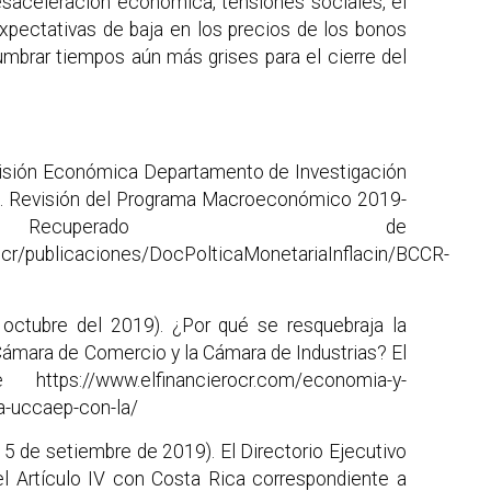
desaceleración económica, tensiones sociales, el
expectativas de baja en los precios de los bonos
umbrar tiempos aún más grises para el cierre del
visión Económica Departamento de Investigación
). Revisión del Programa Macroeconómico 2019-
ecuperado de
s/bccr/publicaciones/DocPolticaMonetariaInflacin/BCCR-
octubre del 2019). ¿Por qué se resquebraja la
Cámara de Comercio y la Cámara de Industrias? El
ttps://www.elfinancierocr.com/economia-y-
la-uccaep-con-la/
5 de setiembre de 2019). El Directorio Ejecutivo
el Artículo IV con Costa Rica correspondiente a