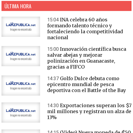
ÚLTIMA HORA
INA celebra 60 años
15:04
formando talento técnico y
fortaleciendo la competitividad
nacional
Innovación científica busca
15:00
salvar abejas y mejorar
polinización en Guanacaste,
gracias a FIFCO
Golfo Dulce debuta como
14:37
epicentro mundial de pesca
deportiva con el Battle of the Bay
Exportaciones superan los $7
14:30
mil millones y registran un alza de
13%
(Video) Nueva moneda de ₡50
14:15