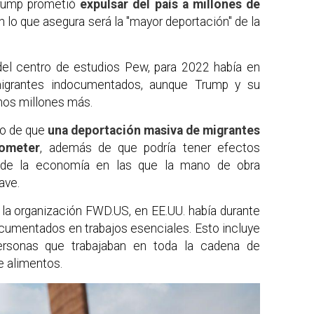
rump prometió
expulsar del país a millones de
 lo que asegura será la "mayor deportación" de la
el centro de estudios Pew, para 2022 había en
igrantes indocumentados, aunque Trump y su
os millones más.
do de que
una deportación masiva de migrantes
cometer
, además de que podría tener efectos
s de la economía en las que la mano de obra
ave.
la organización FWD.US, en EE.UU. había durante
ocumentados en trabajos esenciales. Esto incluye
ersonas que trabajaban en toda la cadena de
e alimentos.