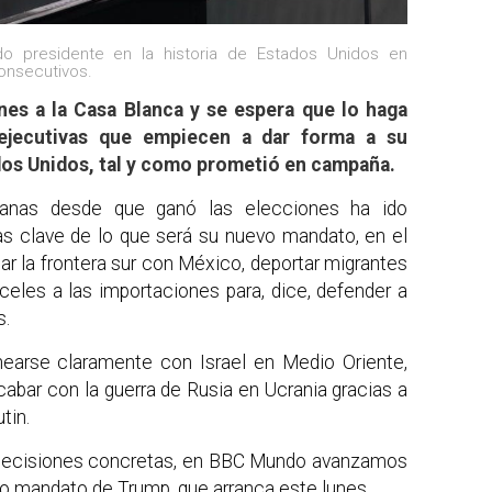
o presidente en la historia de Estados Unidos en
onsecutivos.
nes a la Casa Blanca y se espera que lo haga
ejecutivas que empiecen a dar forma a su
dos Unidos, tal y como prometió en campaña.
anas desde que ganó las elecciones ha ido
as clave de lo que será su nuevo mandato, en el
ar la frontera sur con México, deportar migrantes
eles a las importaciones para, dice, defender a
s.
inearse claramente con Israel en Medio Oriente,
cabar con la guerra de Rusia en Ucrania gracias a
tin.
decisiones concretas, en BBC Mundo avanzamos
o mandato de Trump, que arranca este lunes.