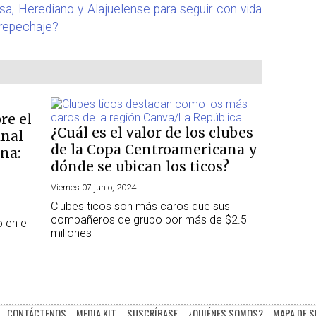
a, Herediano y Alajuelense para seguir con vida
 repechaje?
re el
¿Cuál es el valor de los clubes
inal
de la Copa Centroamericana y
na:
dónde se ubican los ticos?
Viernes 07 junio, 2024
Clubes ticos son más caros que sus
compañeros de grupo por más de $2.5
o en el
millones
CONTÁCTENOS
MEDIA KIT
SUSCRÍBASE
¿QUIÉNES SOMOS?
MAPA DE S