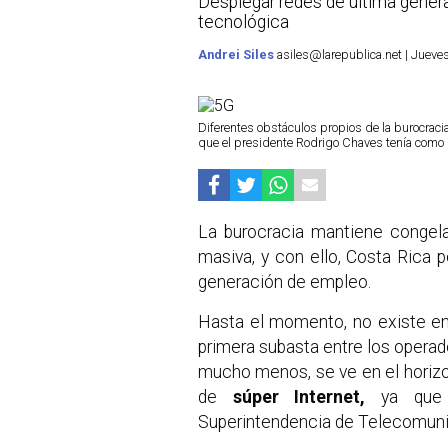
Desplegar redes de última genera
tecnológica
Andrei Siles
asiles@larepublica.net | Jueve
Diferentes obstáculos propios de la burocraci
que el presidente Rodrigo Chaves tenía como
La burocracia mantiene congel
masiva, y con ello, Costa Rica po
generación de empleo.
Hasta el momento, no existe en e
primera subasta entre los operad
mucho menos, se ve en el horizon
de
súper Internet,
ya que 
Superintendencia de Telecomunic