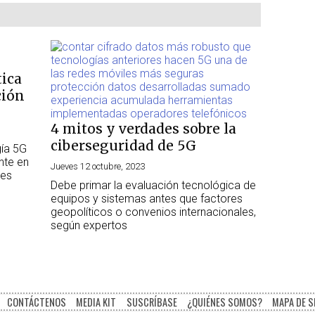
tica
ción
4 mitos y verdades sobre la
ciberseguridad de 5G
gía 5G
nte en
Jueves 12 octubre, 2023
nes
Debe primar la evaluación tecnológica de
equipos y sistemas antes que factores
geopolíticos o convenios internacionales,
según expertos
CONTÁCTENOS
MEDIA KIT
SUSCRÍBASE
¿QUIÉNES SOMOS?
MAPA DE S