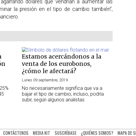
agarrando dólares que vendrían a aumentar las
iminar la presión en el tipo de cambio también”,
nanciero.
a
Estamos acercándonos a la
ón
venta de los eurobonos,
¿cómo le afectará?
Lunes 09 septiembre, 2019
,25%
No necesariamente significa que va a
45
bajar el tipo de cambio; incluso, podría
subir, según algunos analistas.
CONTÁCTENOS
MEDIA KIT
SUSCRÍBASE
¿QUIÉNES SOMOS?
MAPA DE S