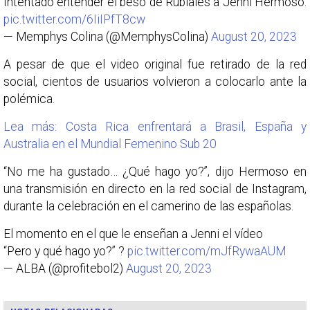
Intentado entender el beso de Rubiales a Jenni Hermoso.
pic.twitter.com/6IiIPfT8cw
— Memphys Colina (@MemphysColina)
August 20, 2023
A pesar de que el video original fue retirado de la red
social, cientos de usuarios volvieron a colocarlo ante la
polémica.
Lea más: Costa Rica enfrentará a Brasil, España y
Australia en el Mundial Femenino Sub 20
“No me ha gustado… ¿Qué hago yo?”, dijo Hermoso en
una transmisión en directo en la red social de Instagram,
durante la celebración en el camerino de las españolas.
El momento en el que le enseñan a Jenni el vídeo
“Pero y qué hago yo?” ?
pic.twitter.com/mJfRywaAUM
— ALBA (@profitebol2)
August 20, 2023