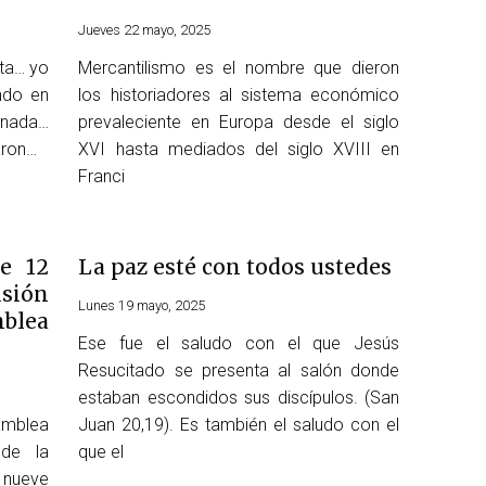
Jueves 22 mayo, 2025
ta… yo
Mercantilismo es el nombre que dieron
ndo en
los historiadores al sistema económico
 nada…
prevaleciente en Europa desde el siglo
aron…
XVI hasta mediados del siglo XVIII en
Franci
de 12
La paz esté con todos ustedes
usión
Lunes 19 mayo, 2025
blea
Ese fue el saludo con el que Jesús
Resucitado se presenta al salón donde
estaban escondidos sus discípulos. (San
mblea
Juan 20,19). Es también el saludo con el
 de la
que el
 nueve