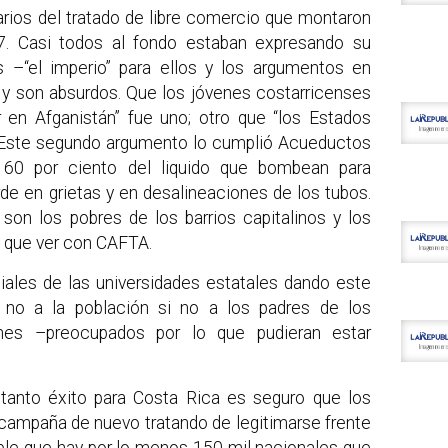
rios del tratado de libre comercio que montaron
7. Casi todos al fondo estaban expresando su
 –“el imperio” para ellos y los argumentos en
y son absurdos. Que los jóvenes costarricenses
ar en Afganistán” fue uno; otro que “los Estados
s.” Este segundo argumento lo cumplió Acueductos
e 60 por ciento del liquido que bombean para
de en grietas y en desalineaciones de los tubos.
on los pobres de los barrios capitalinos y los
 que ver con CAFTA.
iales de las universidades estatales dando este
 no a la población si no a los padres de los
nes –preocupados por lo que pudieran estar
tanto éxito para Costa Rica es seguro que los
campaña de nuevo tratando de legitimarse frente
able que hay por lo menos 150 mil nacionales que