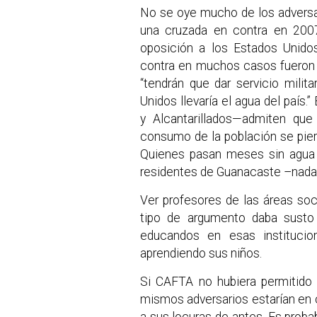
No se oye mucho de los adversa
una cruzada en contra en 200
oposición a los Estados Unidos
contra en muchos casos fueron 
“tendrán que dar servicio milit
Unidos llevaría el agua del paí
y Alcantarillados—admiten qu
consumo de la población se pier
Quienes pasan meses sin agua s
residentes de Guanacaste –nada
Ver profesores de las áreas soc
tipo de argumento daba susto
educandos en esas institucio
aprendiendo sus niños.
Si CAFTA no hubiera permitido 
mismos adversarios estarían en 
a sus locuras de antes. Es prob