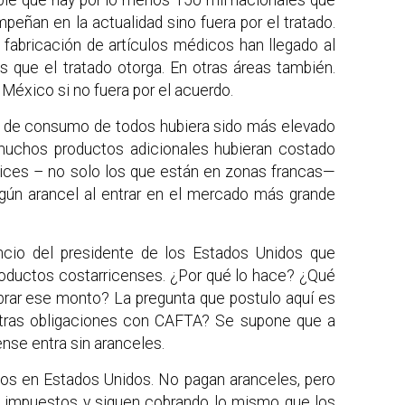
eñan en la actualidad sino fuera por el tratado.
fabricación de artículos médicos han llegado al
s que el tratado otorga. En otras áreas también.
México si no fuera por el acuerdo.
 de consumo de todos hubiera sido más elevado
 muchos productos adicionales hubieran costado
lices – no solo los que están en zonas francas—
gún arancel al entrar en el mercado más grande
cio del presidente de los Estados Unidos que
productos costarricenses. ¿Por qué lo hace? ¿Qué
brar ese monto? La pregunta que postulo aquí es
tras obligaciones con CAFTA? Se supone que a
ense entra sin aranceles.
dos en Estados Unidos. No pagan aranceles, pero
de impuestos y siguen cobrando lo mismo que los