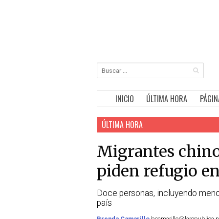
INICIO
ÚLTIMA HORA
PÁGIN
ÚLTIMA HORA
Migrantes chino
piden refugio en
Doce personas, incluyendo menore
país
Brenda Camarillo
bcamarillo@larepublica.n