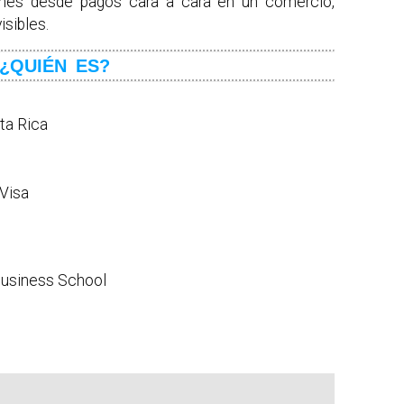
ones desde pagos cara a cara en un comercio,
sibles.
¿QUIÉN ES?
ta Rica
Visa
Business School