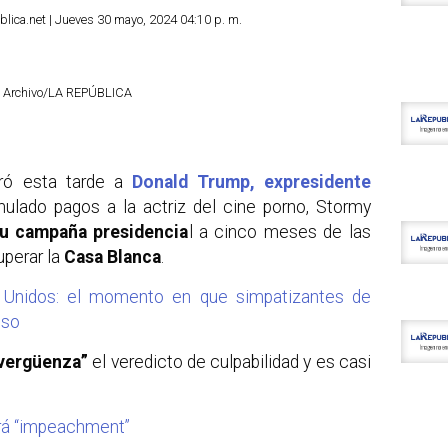
lica.net | Jueves 30 mayo, 2024 04:10 p. m.
. Archivo/LA REPÚBLICA
aró esta tarde a
Donald Trump, expresidente
mulado pagos a la actriz del cine porno, Stormy
u campaña presidencia
l a cinco meses de las
uperar la
Casa Blanca
.
s Unidos: el momento en que simpatizantes de
eso
vergüenza”
el veredicto de culpabilidad y es casi
rá “impeachment”