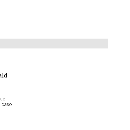
ald
que
u caso