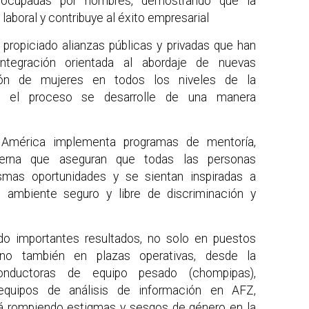
 ocupadas por hombres, demostrando que la
laboral y contribuye al éxito empresarial
propiciado alianzas públicas y privadas que han
integración orientada al abordaje de nuevas
ción de mujeres en todos los niveles de la
ue el proceso se desarrolle de una manera
 América implementa programas de mentoría,
terna que aseguran que todas las personas
smas oportunidades y se sientan inspiradas a
 ambiente seguro y libre de discriminación y
o importantes resultados, no solo en puestos
 sino también en plazas operativas, desde la
onductoras de equipo pesado (chompipas),
y equipos de análisis de información en AFZ,
á rompiendo estigmas y sesgos de género en la