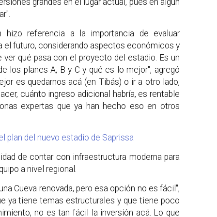
siones grandes en el lugar actual, pues en algún
r".
n hizo referencia a la importancia de evaluar
ra el futuro, considerando aspectos económicos y
 ver qué pasa con el proyecto del estadio. Es un
e los planes A, B y C y qué es lo mejor", agregó
jor es quedarnos acá (en Tibás) o ir a otro lado,
acer, cuánto ingreso adicional habría, es rentable
sonas expertas que ya han hecho eso en otros
l plan del nuevo estadio de Saprissa
idad de contar con infraestructura moderna para
uipo a nivel regional.
na Cueva renovada, pero esa opción no es fácil",
e ya tiene temas estructurales y que tiene poco
miento, no es tan fácil la inversión acá. Lo que