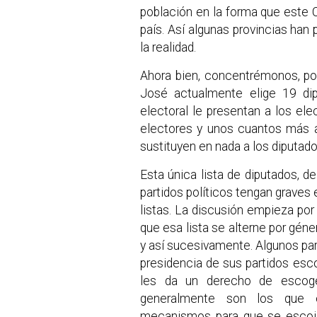
población en la forma que este C
país. Así algunas provincias han 
la realidad.
Ahora bien, concentrémonos, por
José actualmente elige 19 dip
electoral le presentan a los el
electores y unos cuantos más 
sustituyen en nada a los diputado
Esta única lista de diputados, d
partidos políticos tengan graves
listas. La discusión empieza por
que esa lista se alterne por géne
y así sucesivamente. Algunos par
presidencia de sus partidos esc
les da un derecho de escog
generalmente son los que e
mecanismos para que se escoja