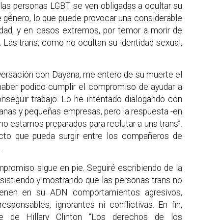
s personas LGBT se ven obligadas a ocultar su
e género, lo que puede provocar una considerable
idad, y en casos extremos, por temor a morir de
. Las trans, como no ocultan su identidad sexual,
ersación con Dayana, me entero de su muerte el
 haber podido cumplir el compromiso de ayudar a
onseguir trabajo. Lo he intentado dialogando con
anas y pequeñas empresas, pero la respuesta -en
o estamos preparados para reclutar a una trans”.
cto que pueda surgir entre los compañeros de
.
mpromiso sigue en pie. Seguiré escribiendo de la
insistiendo y mostrando que las personas trans no
ienen en su ADN comportamientos agresivos,
responsables, ignorantes ni conflictivas. En fin,
se de Hillary Clinton “Los derechos de los